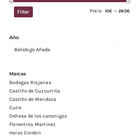
Preis:
—
Min
Max
10€
260€
Filter
Prei
Prei
Año

Marcas
Bodegas Riojanas
Castillo de Cuzcurrita
Castillo de Mendoza
Cune
Dehesa de los canonigos
Florentino Martinez
Heras Cordon