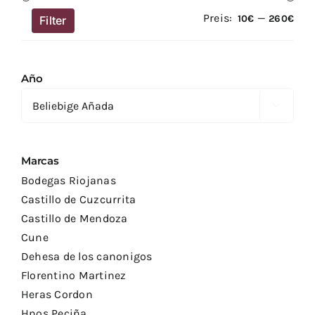
Preis:
—
Min
Max
10€
260€
Filter
Prei
Prei
Año

Marcas
Bodegas Riojanas
Castillo de Cuzcurrita
Castillo de Mendoza
Cune
Dehesa de los canonigos
Florentino Martinez
Heras Cordon
Hnos Peciña