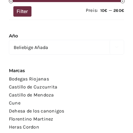
Preis:
—
Min
Max
10€
260€
Filter
Prei
Prei
Año

Marcas
Bodegas Riojanas
Castillo de Cuzcurrita
Castillo de Mendoza
Cune
Dehesa de los canonigos
Florentino Martinez
Heras Cordon