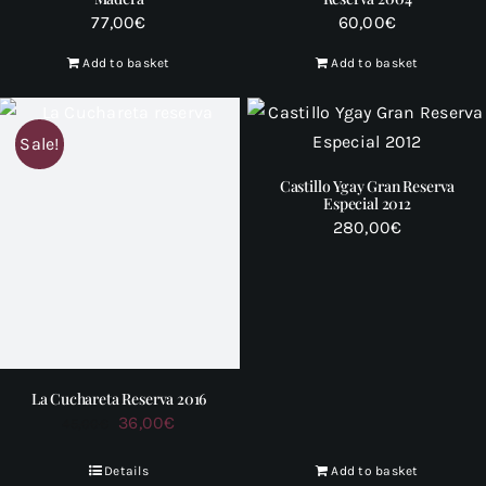
77,00
€
60,00
€
Add to basket
Add to basket
Sale!
Castillo Ygay Gran Reserva
Especial 2012
280,00
€
La Cuchareta Reserva 2016
Original
Current
36,00
€
45,00
€
price
price
Details
Add to basket
was:
is: