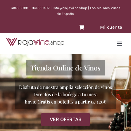
Skip
619816088 – 941360407 | info@riojawine.shop | Los Mejores Vinos
to
de España
content
Mi cuenta
Toggl
Navig
VINOS
Tienda Online de Vinos
VINOS ANTIGUOS
VINOS OFERTA CON TIEMPO LIMITE
Disfruta de nuestra amplia selección de vinos
BLOG
Directos de la bodega a tu mesa
Envío Gratis en botellas a partir de 120€
CONTACTO
VER OFERTAS