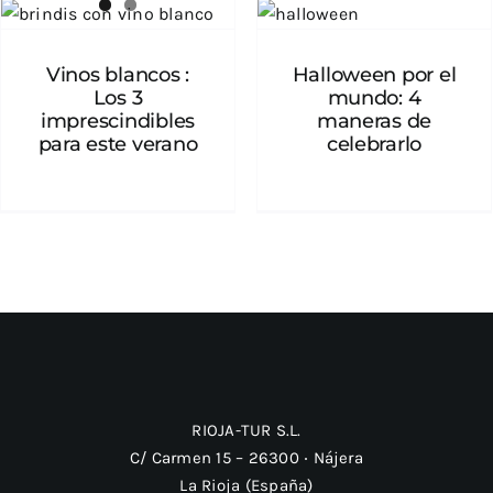
Vinos blancos : Los 3
Halloween por el
imprescindibles para
mundo: 4 maneras de
este verano
celebrarlo
Vinos blancos :
Halloween por el
Los 3
mundo: 4
imprescindibles
maneras de
para este verano
celebrarlo
RIOJA-TUR S.L.
C/ Carmen 15 – 26300 ‧ Nájera
La Rioja (España)