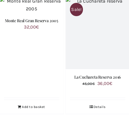
Sale!
Monte Real Gran Reserva 2005
32,00
€
La Cuchareta Reserva 2016
Original
Current
36,00
€
45,00
€
price
price
was:
is:
45,00€.
36,00€.
Add to basket
Details