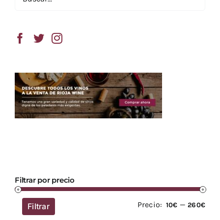
Filtrar por precio
Precio:
—
Prec
Prec
10€
260€
Filtrar
mín
má