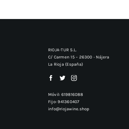
RIOJA-TUR S.L.
C/ Carmen 15 – 26300 ‧ Nájera
La Rioja (España)
Móvil:
619816088
Fijo:
941360407
info@riojawine.shop