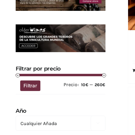
Filtrar por precio
Precio:
—
Precio
Precio
10€
260€
Filtrar
mínimo
máximo
Año
