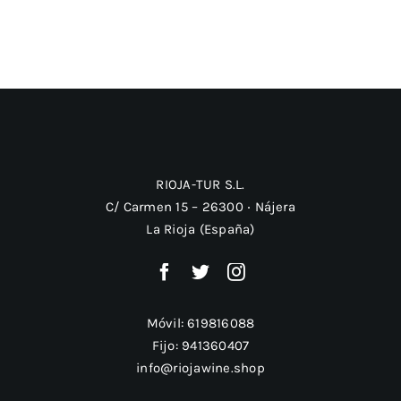
RIOJA-TUR S.L.
C/ Carmen 15 – 26300 ‧ Nájera
La Rioja (España)
Móvil:
619816088
Fijo:
941360407
info@riojawine.shop