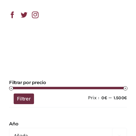
Filtrar por precio
Prix :
—
Prix
Prix
0€
1.500€
Filtrer
min
ma
Año
