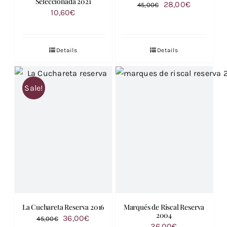
Seleccionada 2021
Le
Le
28,00
€
45,00
€
10,60
€
prix
prix
initial
actuel
était :
est :
Details
Details
45,00€.
28,00€.
Sale!
La Cuchareta Reserva 2016
Marqués de Riscal Reserva
2004
Le
Le
36,00
€
45,00
€
26,00
€