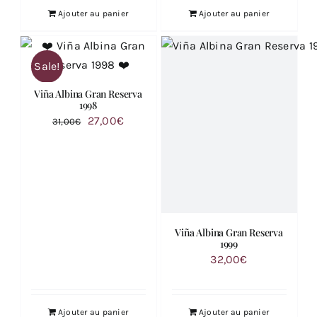
Ajouter au panier
Ajouter au panier
Sale!
Viña Albina Gran Reserva
1998
Le
Le
27,00
€
31,00
€
prix
prix
initial
actuel
était :
est :
31,00€.
27,00€.
Viña Albina Gran Reserva
1999
32,00
€
Ajouter au panier
Ajouter au panier