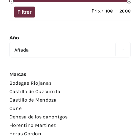
Prix :
—
Prix
Prix
10€
260€
Filtrer
min
ma
Año

Marcas
Bodegas Riojanas
Castillo de Cuzcurrita
Castillo de Mendoza
Cune
Dehesa de los canonigos
Florentino Martinez
Heras Cordon