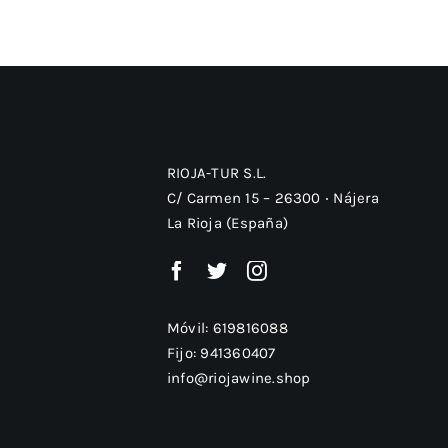
RIOJA-TUR S.L.
C/ Carmen 15 – 26300 ‧ Nájera
La Rioja (España)
Móvil:
619816088
Fijo:
941360407
info@riojawine.shop