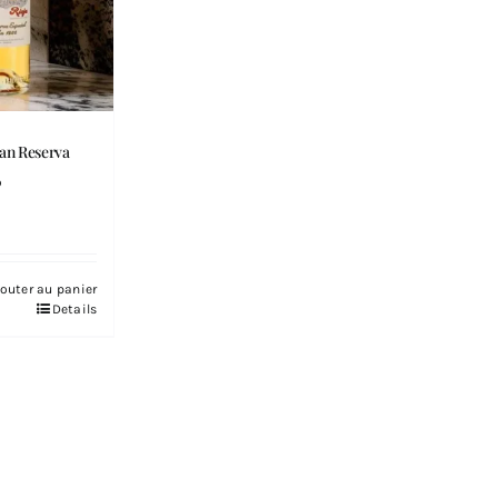
ran Reserva
6
outer au panier
Details