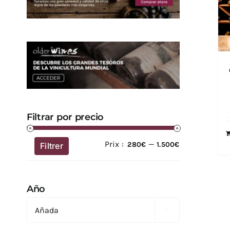
Filtrar por precio
Prix :
—
Prix
Prix
280€
1.500€
Filtrer
min
max
Año
