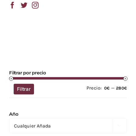
Filtrar por precio
Precio:
—
Prec
Prec
0€
280€
Filtrar
mín
má
Año
