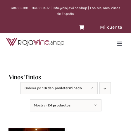
Saltar
619816088 – 941360407 | info@riojawine.shop | Los Mejores Vinos
al
de España
contenido
Mi cuenta
Toggl
Navig
VINOS
VINOS ANTIGUOS
Vinos Tintos
VINOS OFERTA CON TIEMPO LIMITE
Ordena por
Orden predeterminado
BLOG
CONTACTO
Mostrar
24 productos