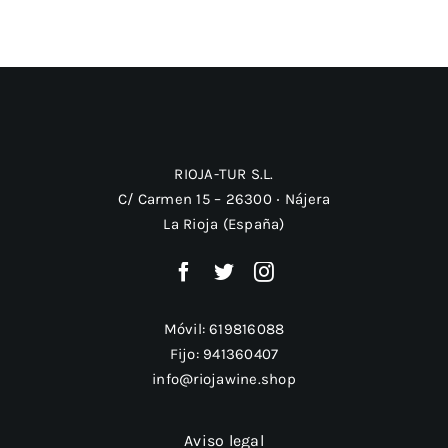
RIOJA-TUR S.L.
C/ Carmen 15 – 26300 ‧ Nájera
La Rioja (España)
Móvil:
619816088
Fijo:
941360407
info@riojawine.shop
Aviso legal