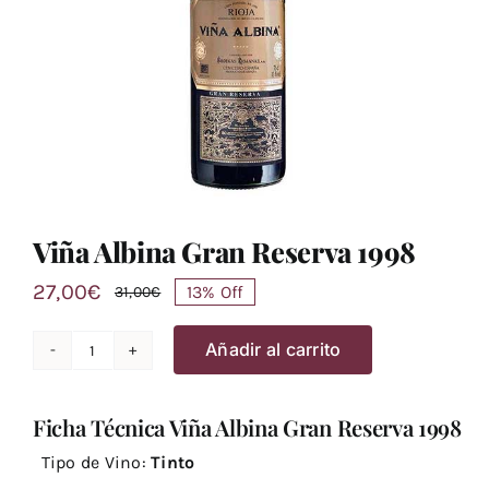
Viña Albina Gran Reserva 1998
27,00
€
13% Off
31,00
€
El
El
precio
precio
Añadir al carrito
original
actual
Viña
era:
es:
Albina
31,00€.
27,00€.
Ficha Técnica Viña Albina Gran Reserva 1998
Gran
Reserva
Tipo de Vino:
Tinto
1998