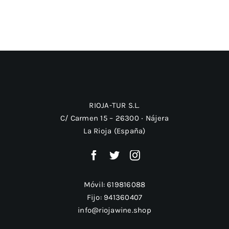
RIOJA-TUR S.L.
C/ Carmen 15 – 26300 ‧ Nájera
La Rioja (España)
Móvil:
619816088
Fijo:
941360407
info@riojawine.shop