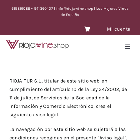
Skip
619816088 – 941360407 | info@riojawine.shop | Los Mejores Vinos
to
de España
content
Mi cuenta
Toggl
Navig
VINOS
VINOS ANTIGUOS
RIOJA-TUR S.L., titular de este sitio web, en
VINOS OFERTA CON TIEMPO LIMITE
cumplimiento del artículo 10 de la Ley 34/2002, de
BLOG
11 de julio, de Servicios de la Sociedad de la
Información y Comercio Electrónico, crea el
CONTACTO
siguiente aviso legal.
La navegación por este sitio web se sujetará a las
condiciones recogidas en el presente “Aviso legal”,