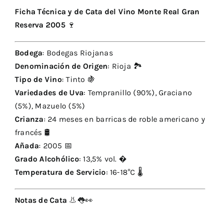
Ficha Técnica y de Cata del Vino Monte Real Gran
Gran
Reserva 2005
🍷
Reserva
2005
Menge
Bodega
: Bodegas Riojanas
Denominación de Origen
: Rioja 🏞️
Tipo de Vino
: Tinto 🍇
Variedades de Uva
: Tempranillo (90%), Graciano
(5%), Mazuelo (5%)
Crianza
: 24 meses en barricas de roble americano y
francés 🛢️
Añada
: 2005 📅
Grado Alcohólico
: 13,5% vol. �
Temperatura de Servicio
: 16-18°C 🌡️
Notas de Cata
👃👅👀