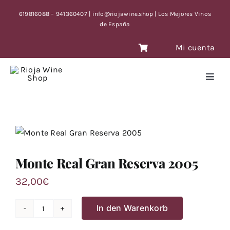
Skip
619816088 – 941360407 | info@riojawine.shop | Los Mejores Vinos
to
de España
content
Mi cuenta
Toggl
Navig
ANTIGUOS
FERTA CON TIEMPO LIMITE
Monte Real Gran Reserva 2005
32,00
€
TO
In den Warenkorb
Monte
Real