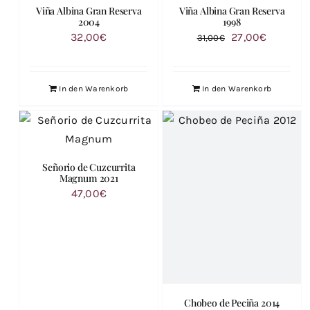
Viña Albina Gran Reserva
Viña Albina Gran Reserva
2004
1998
Ursprünglicher
Aktuelle
32,00
€
27,00
€
31,00
€
Preis
Preis
war:
ist:
In den Warenkorb
In den Warenkorb
31,00€
27,00€.
Señorio de Cuzcurrita
Magnum 2021
47,00
€
Chobeo de Peciña 2014