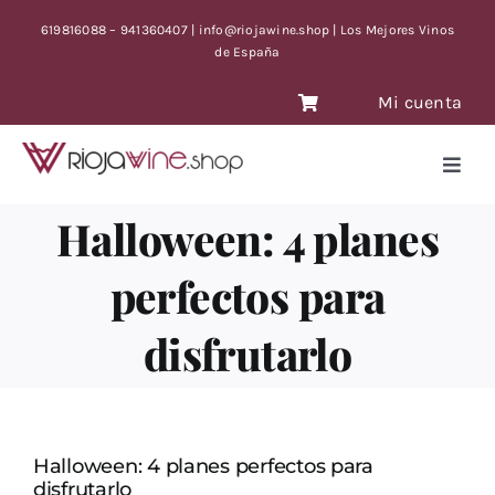
Saltar
619816088 – 941360407 | info@riojawine.shop | Los Mejores Vinos
al
de España
contenido
Mi cuenta
Toggl
Navig
VINOS
Halloween: 4 planes
VINOS ANTIGUOS
perfectos para
VINOS OFERTA CON TIEMPO LIMITE
disfrutarlo
BLOG
CONTACTO
Halloween: 4 planes perfectos para
disfrutarlo