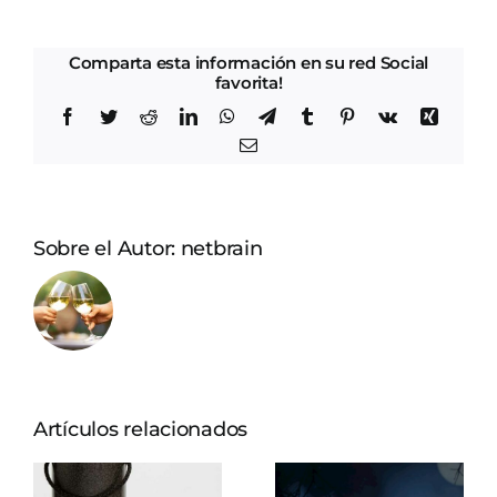
4
planes
perfectos
Comparta esta información en su red Social
favorita!
para
disfrutarlo
Facebook
Twitter
Reddit
LinkedIn
WhatsApp
Telegram
Tumblr
Pinterest
Vk
Xing
Correo
electrónico
Sobre el Autor:
netbrain
Artículos relacionados