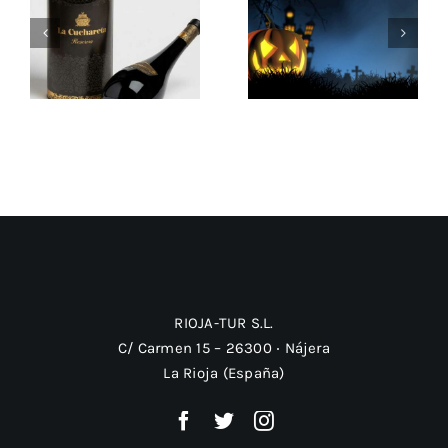
Halloween por el
Estuche de vino:
mundo: 4
el regalo perfecto
maneras de
La Cuchareta
celebrarlo
RIOJA-TUR S.L.
C/ Carmen 15 – 26300 ‧ Nájera
La Rioja (España)