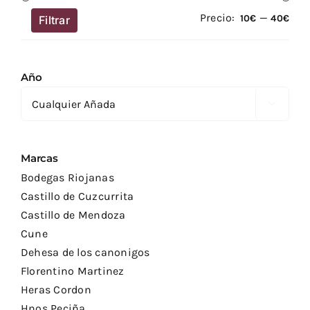
Precio:
—
Prec
Prec
10€
40€
Filtrar
mín
má
Año

Marcas
Bodegas Riojanas
Castillo de Cuzcurrita
Castillo de Mendoza
Cune
Dehesa de los canonigos
Florentino Martinez
Heras Cordon
Hnos Peciña