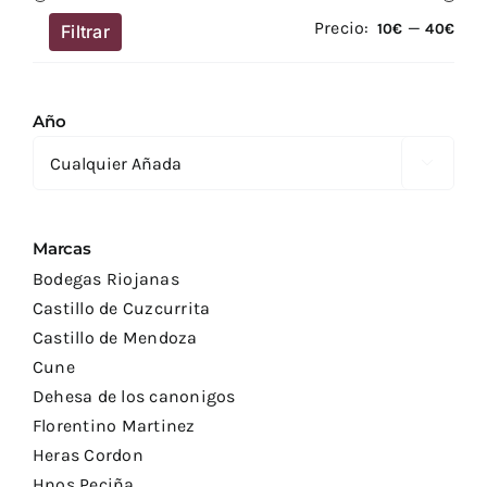
Precio:
—
Prec
Prec
10€
40€
Filtrar
mín
má
Año

Marcas
Bodegas Riojanas
Castillo de Cuzcurrita
Castillo de Mendoza
Cune
Dehesa de los canonigos
Florentino Martinez
Heras Cordon
Hnos Peciña