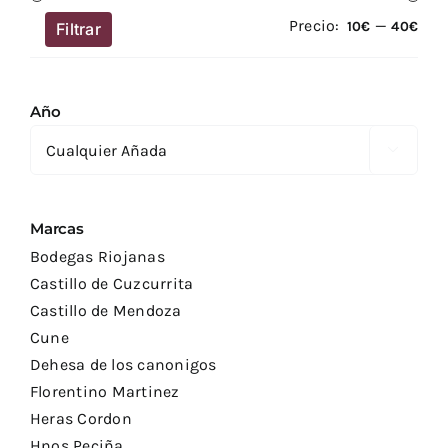
Precio:
—
Prec
Prec
10€
40€
Filtrar
mín
má
Año

Marcas
Bodegas Riojanas
Castillo de Cuzcurrita
Castillo de Mendoza
Cune
Dehesa de los canonigos
Florentino Martinez
Heras Cordon
Hnos Peciña