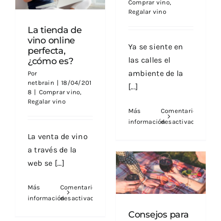
Comprar vino
,
Cuchareta
Regalar vino
La tienda de
vino online
Ya se siente en
perfecta,
las calles el
¿cómo es?
ambiente de la
Por
netbrain
|
18/04/201
[...]
8
|
Comprar vino
,
Regalar vino
Más
Comentarios
información
desactivados
en
La venta de vino
Navidad
a través de la
2020:
web se [...]
los
Consejos para
5
regalar un vino,
vinos
¿qué hay que tener
Más
Comentarios
en cuenta?
impresci
información
desactivados
para
en
Consejos para
brindar
La