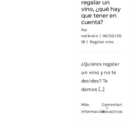
regalar un
tienda
vino, ¿qué hay
de
que tener en
vino
cuenta?
online
Por
perfecta,
netbrain
|
06/02/20
¿cómo
18
|
Regalar vino
es?
¿Quieres regalar
un vino y no te
decides? Te
damos [...]
Más
Comentarios
información
desactivados
en
Consejos
para
regalar