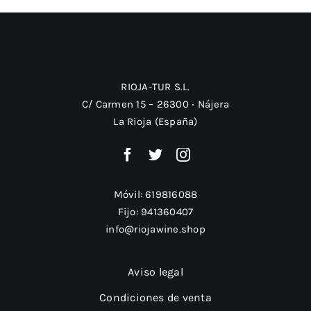
un
vino,
¿qué
hay
que
RIOJA-TUR S.L.
tener
C/ Carmen 15 – 26300 ‧ Nájera
en
cuenta?
La Rioja (España)
Móvil:
619816088
Fijo:
941360407
info@riojawine.shop
Aviso legal
Condiciones de venta