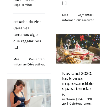
placer del vino
,
[...]
Regalar vino
Más
Comentarios
información
desactivados
estuche de vino
en
Cada vez
Estuche
tenemos algo
de
que regalar nos
vino:
el
[...]
Navidad 2020: los 5
regalo
vinos
imprescindibles
perfecto
Más
Comentarios
para brindar
para
información
desactivados
Navidad
en
Navidad 2020:
Estuche
los 5 vinos
de
imprescindible
vino:
s para brindar
el
Por
La tienda de vino
regalo
netbrain
|
04/12/20
online perfecta,
perfecto
20
|
Celebraciones
,
¿cómo es?
La