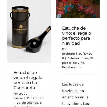
Estuche de vino: el
regalo perfecto
para Navidad
Estuche de
Estuche de vino: el
vino: el regalo
regalo perfecto La
perfecto para
Cuchareta
Navidad
Por
netbrain
|
30/10/201
8
|
Celebraciones
,
El
placer del vino
,
Regalar vino
Estuche de
vino: el regalo
perfecto La
Las luces de
Cuchareta
Navidad, los
Por
Jesús
anuncios en la
Garcia
|
12/07/2022
|
Celebraciones
,
El
televisión... Las