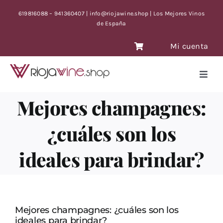
Saltar
619816088 – 941360407 | info@riojawine.shop | Los Mejores Vinos
al
de España
contenido
Mi cuenta
Toggl
Navig
VINOS
Mejores champagnes:
VINOS ANTIGUOS
¿cuáles son los
VINOS OFERTA CON TIEMPO LIMITE
ideales para brindar?
BLOG
CONTACTO
Mejores champagnes: ¿cuáles son los
ideales para brindar?