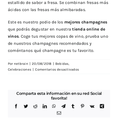
estallido de sabor a fresa. Se combinan fresas más
ácidas con las fresas más almibaradas.
Este es nuestro podio de los
mejores champagnes
que podrás degustar en nuestra
tienda online de
vinos
. Coge tus mejores
copas de vino
, prueba uno
de nuestros champagnes recomendados y
coméntanos qué champagne es tu favorito.
Por
netbrain
|
20/08/2018
|
Bebidas
,
en
Celebraciones
|
Comentarios desactivados
Mejores
champagnes:
¿cuáles
son
Comparta esta información en su red Social
favorita!
los
ideales
Facebook
Twitter
Reddit
LinkedIn
WhatsApp
Telegram
Tumblr
Pinterest
Vk
Xing
para
Correo
brindar?
electrónico