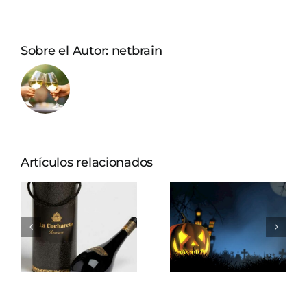
Sobre el Autor:
netbrain
Artículos relacionados
Halloween por el
Estuche de vino:
mundo: 4
el regalo perfecto
maneras de
La Cuchareta
celebrarlo