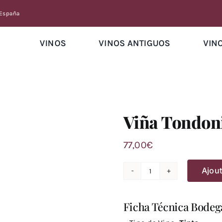
 España
VINOS
VINOS ANTIGUOS
VIN
Viña Tondon
77,00
€
Ajout
quantité
de
Viña
Ficha Técnica Bodeg
Tondonia