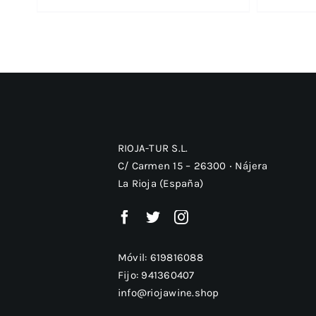
RIOJA-TUR S.L.
C/ Carmen 15 – 26300 ‧ Nájera
La Rioja (España)
Móvil:
619816088
Fijo:
941360407
info@riojawine.shop