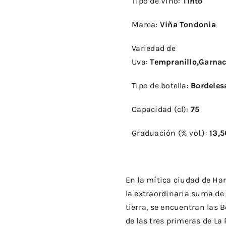
Tipo de Vino:
Tinto
en
Tronco
Marca:
Viña Tondonia
de
Variedad de
Madera
Uva:
Tempranillo,Garna
Tipo de botella:
Bordele
Capacidad (cl):
7
Graduación (% vol.):
13,5
En la mítica ciudad de Har
la extraordinaria suma de 
tierra, se encuentran las 
de las tres primeras de La 