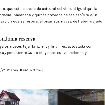
e, que esta especie de catedral del vino, al igual que las
todavía inacabada y quizás proviene de ese espíritu aún
nsación que se respira, al pisar sus naves, de haber viajado
.
Tondonia reserva
geros ribetes teja.Nariz muy fina, fresca, tostada con
 Muy persistente.Gusto Muy seco, suave, redondo y
/youtu.be/UFerqLRrOfI» ]