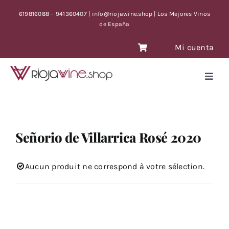
Skip
619816088 – 941360407 | info@riojawine.shop | Los Mejores Vinos
to
de España
content
Mi cuenta
Toggl
Navig
VINOS
VINOS ANTIGUOS
Señorio de Villarrica Rosé 2020
VINOS OFERTA CON TIEMPO LIMITE
BLOG
Aucun produit ne correspond à votre sélection.
CONTACTO