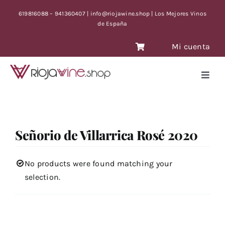
Skip
619816088 – 941360407 | info@riojawine.shop | Los Mejores Vinos
to
de España
content
Mi cuenta
Toggl
Navig
VINOS
VINOS ANTIGUOS
Señorio de Villarrica Rosé 2020
VINOS OFERTA CON TIEMPO LIMITE
BLOG
No products were found matching your
selection.
CONTACTO