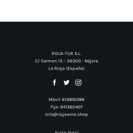
RIOJA-TUR S.L.
C/ Carmen 15 – 26300 ‧ Nájera
La Rioja (España)
Móvil:
619816088
Fijo:
941360407
info@riojawine.shop
Aviso legal