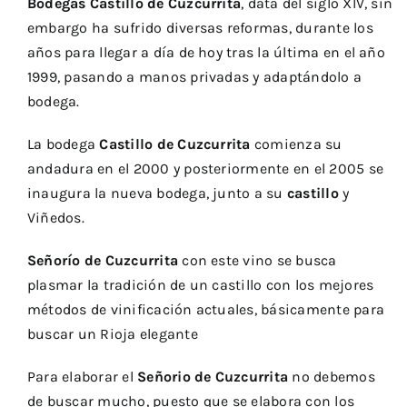
Bodegas Castillo de Cuzcurrita
, data del siglo XIV, sin
2021
embargo ha sufrido diversas reformas, durante los
quantity
años para llegar a día de hoy tras la última en el año
1999, pasando a manos privadas y adaptándolo a
bodega.
La bodega
Castillo de Cuzcurrita
comienza su
andadura en el 2000 y posteriormente en el 2005 se
inaugura la nueva bodega, junto a su
castillo
y
Viñedos.
Señorío de Cuzcurrita
con este vino se busca
plasmar la tradición de un castillo con los mejores
métodos de vinificación actuales, básicamente para
buscar un Rioja elegante
Para elaborar el
Señorio de Cuzcurrita
no debemos
de buscar mucho, puesto que se elabora con los