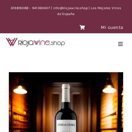
Skip
619816088 – 941360407 | info@riojawine.shop | Los Mejores Vinos
to
de España
content
Mi cuenta
Toggl
Navig
VINOS
VINOS ANTIGUOS
VINOS OFERTA CON TIEMPO LIMITE
BLOG
CONTACTO