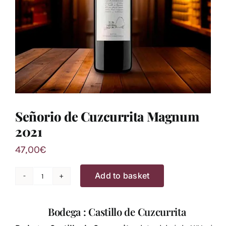
Señorio de Cuzcurrita Magnum
2021
47,00
€
Add to basket
Señorio
de
Bodega : Castillo de Cuzcurrita
Cuzcurrita
Magnum