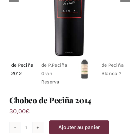
Chobeo de Peciña 2014
30,00
€
Ajouter au panier
quantité