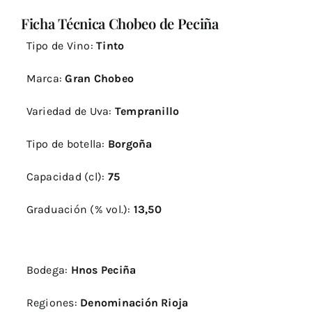
de
Ficha Técnica Chobeo de Peciña
Chobeo
de
Tipo de Vino:
Tinto
Peciña
2014
Marca:
Gran Chobeo
Variedad de Uva:
Tempranillo
Tipo de botella:
Borgoña
Capacidad (cl):
75
Graduación (% vol.):
13,50
Bodega:
Hnos Peciña
Regiones:
Denominación Rioja