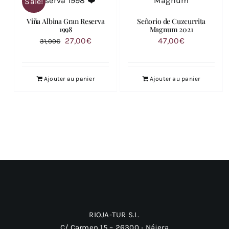
Sale!
Viña Albina Gran Reserva
Señorio de Cuzcurrita
1998
Magnum 2021
Le
Le
27,00
€
47,00
€
31,00
€
prix
prix
initial
actuel
Ajouter au panier
Ajouter au panier
était :
est :
31,00€.
27,00€.
RIOJA-TUR S.L.
C/ Carmen 15 – 26300 ‧ Nájera