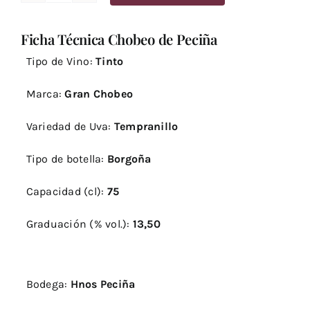
de
Ficha Técnica Chobeo de Peciña
Peciña
2014
Tipo de Vino:
Tinto
quantity
Marca:
Gran Chobeo
Variedad de Uva:
Tempranillo
Tipo de botella:
Borgoña
Capacidad (cl):
75
Graduación (% vol.):
13,50
Bodega:
Hnos Peciña