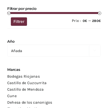
Filtrar por precio
Prix :
—
Prix
Prix
0€
280€
Filtrer
min
ma
Año

Marcas
Bodegas Riojanas
Castillo de Cuzcurrita
Castillo de Mendoza
Cune
Dehesa de los canonigos