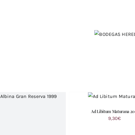
Bodeg
Sala de ba
Ad Libitum Maturana 20
9,30
€