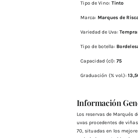
Tipo de Vino:
Tinto
Riscal
Reserva
Marca:
Marques de Risca
2004
Variedad de Uva:
Tempr
Tipo de botella:
Bordele
Capacidad (cl):
7
Graduación (% vol.):
13,5
Información Gene
Los reservas de Marqués de
uvas procedentes de viñas
70, situadas en los mejores