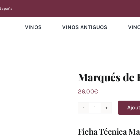
 España
VINOS
VINOS ANTIGUOS
VIN
Marqués de R
26,00
€
Ajout
quantité
de
Marqués
Ficha Técnica Ma
de