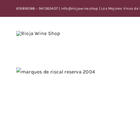
Skip
619816088 – 941360407 | info@riojawine.shop | Los Mejores Vinos de
to
content