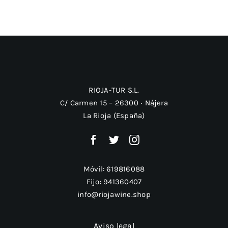
los
3
mejores
cavas
para
brindar
RIOJA-TUR S.L.
C/ Carmen 15 – 26300 ‧ Nájera
La Rioja (España)
Móvil:
619816088
Fijo:
941360407
info@riojawine.shop
Aviso legal