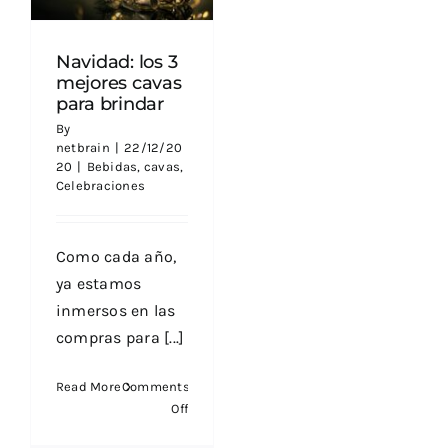
Navidad: los 3
mejores cavas
para brindar
By
netbrain
|
22/12/20
20
|
Bebidas
,
cavas
,
Celebraciones
Como cada año,
ya estamos
inmersos en las
compras para [...]
Read More
Comments
on
Off
Navidad: