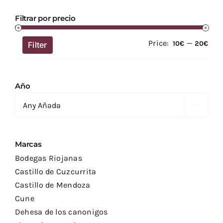
Filtrar por precio
Price:
—
Min
Ma
10€
20€
Filter
pric
pric
Año

Marcas
Bodegas Riojanas
Castillo de Cuzcurrita
Castillo de Mendoza
Cune
Dehesa de los canonigos