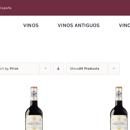
 España
VINOS
VINOS ANTIGUOS
VIN
ort by
Price
Show
24 Products