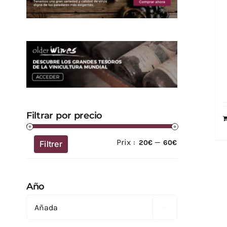
Filtrar por precio
Prix :
—
Prix
Prix
20€
60€
Filtrer
min
max
Año
