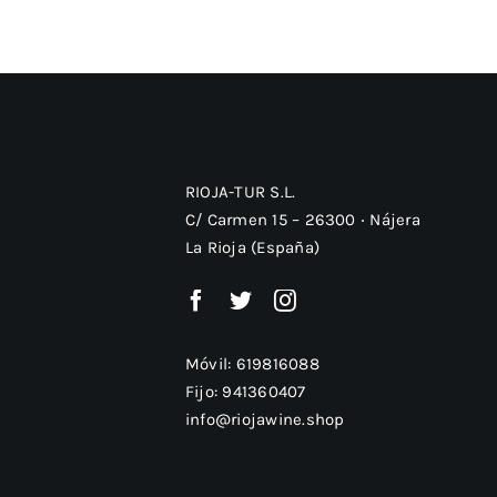
RIOJA-TUR S.L.
C/ Carmen 15 – 26300 ‧ Nájera
La Rioja (España)
Móvil:
619816088
Fijo:
941360407
info@riojawine.shop